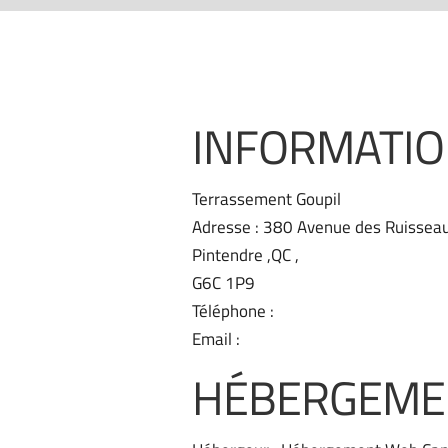
INFORMATION
Terrassement Goupil
Adresse : 380 Avenue des Ruisseau
Pintendre ,QC ,
G6C 1P9
Téléphone :
(418) 835-1020
Email :
info@www.gazonnieregreg
HÉBERGEMEN