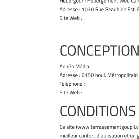
Hébergeur : Hébergement Web Ca
Adresse : 1030 Rue Beaubien Est,
Site Web :
www.whc.ca/fr
CONCEPTION
AnuGo Média
Adresse : 8150 boul. Métropolitai
Téléphone :
+15144613411
Site Web :
www.anugomedia.ca
CONDITIONS D
Ce site (www.terrassementgoupil.co
meilleur confort d’utilisation et 