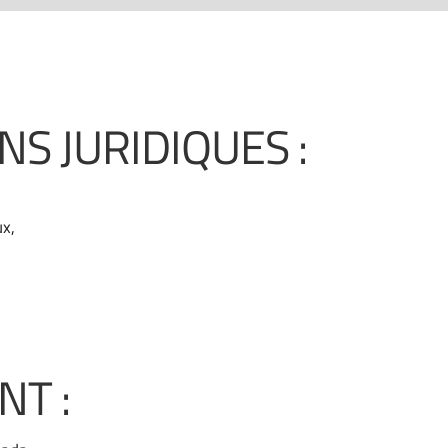
S JURIDIQUES :
x,
oire.com
T :